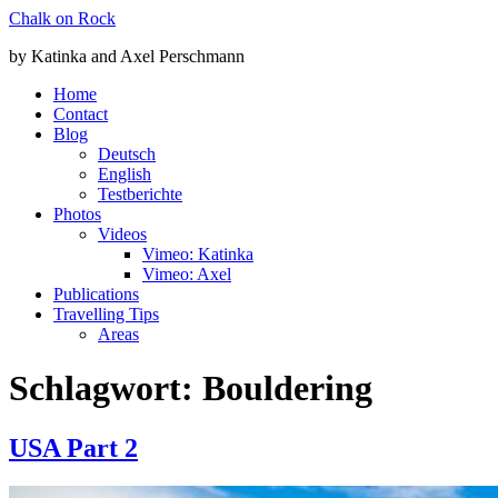
Zum
Chalk on Rock
Inhalt
by Katinka and Axel Perschmann
springen
Home
Contact
Blog
Deutsch
English
Testberichte
Photos
Videos
Vimeo: Katinka
Vimeo: Axel
Publications
Travelling Tips
Areas
Schlagwort:
Bouldering
USA Part 2